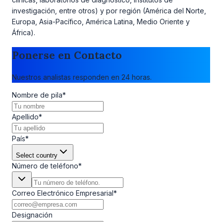
investigación, entre otros) y por región (América del Norte,
Europa, Asia-Pacífico, América Latina, Medio Oriente y
África).
Ponerse en Contacto
Nuestros analistas responden en 24 horas.
Nombre de pila
*
Apellido
*
País
*
Select country
Número de teléfono
*
Correo Electrónico Empresarial
*
Designación