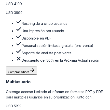
personalizaciones limitadas gratuitas en la etapa de pre-
USD 4199
venta y el soporte post-venta de nuestros analistas. Para
obtener más información, consulte la tabla de precios a
USD 3999
continuación.
Restringido a cinco usuarios
Una impresión por usuario
Disponible en PDF
Personalización limitada gratuita (pre-venta)
Soporte de analista post venta
Descuento del 50% en la Próxima Actualización
Comprar Ahora
Multiusuario
Obtenga acceso ilimitado al informe en formatos PPT y PDF
para múltiples usuarios en su organización, junto con
personalizaciones limitadas gratuitas en la etapa de pre-
USD 5199
venta, el soporte post-venta de nuestros analistas y una