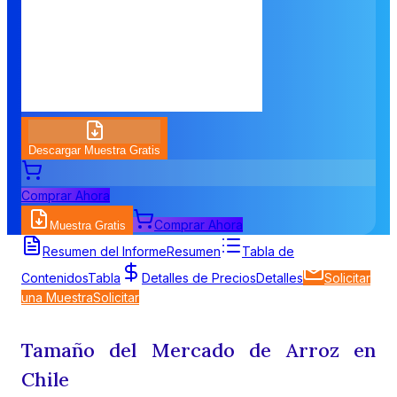
Descargar Muestra Gratis
Comprar Ahora
Comprar Ahora
Muestra Gratis
Resumen del Informe
Resumen
Tabla de
Contenidos
Tabla
Detalles de Precios
Detalles
Solicitar
una Muestra
Solicitar
Tamaño del Mercado de Arroz en
Chile