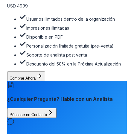
opción de actualización gratuita del informe dentro de 180
USD 4999
días de la compra. Para obtener más información, consulte
la tabla de precios a continuación.
Usuarios ilimitados dentro de la organización
Impresiones ilimitadas
Disponible en PDF
Personalización limitada gratuita (pre-venta)
Soporte de analista post venta
Descuento del 50% en la Próxima Actualización
Comprar Ahora
¿Cualquier Pregunta? Hable con un Analista
Póngase en Contacto