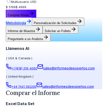
Multiusuario USD
$ 5199
$ 4999
Comprar Ahora
Metodología
Personalización de Solicitudes
Informe de Muestra
Solicitar un Folleto
Preguntarle a un Analista
Llámenos Al
(
USA & Canada
)
sales@informesdeexpertos.com
+1 (818) 319-4060
(
United Kingdom
)
sales@informesdeexpertos.com
+44 7441 392205
Comprar el Informe
Excel Data Set