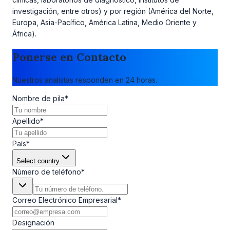
investigación, entre otros) y por región (América del Norte,
Europa, Asia-Pacífico, América Latina, Medio Oriente y
África).
Ponerse en Contacto
Nuestros analistas responden en 24 horas.
Nombre de pila
*
Apellido
*
País
*
Select country
Número de teléfono
*
Correo Electrónico Empresarial
*
Designación