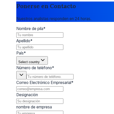
Ponerse en Contacto
Nuestros analistas responden en 24 horas.
Nombre de pila
*
Apellido
*
País
*
Select country
Número de teléfono
*
Correo Electrónico Empresarial
*
Designación
nombre de empresa