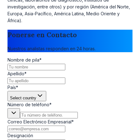
investigación, entre otros) y por región (América del Norte,
Europa, Asia-Pacífico, América Latina, Medio Oriente y
África).
Ponerse en Contacto
Nuestros analistas responden en 24 horas.
Nombre de pila
*
Apellido
*
País
*
Select country
Número de teléfono
*
Correo Electrónico Empresarial
*
Designación