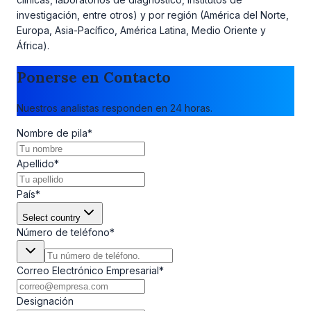
investigación, entre otros) y por región (América del Norte,
Europa, Asia-Pacífico, América Latina, Medio Oriente y
África).
Ponerse en Contacto
Nuestros analistas responden en 24 horas.
Nombre de pila
*
Apellido
*
País
*
Select country
Número de teléfono
*
Correo Electrónico Empresarial
*
Designación