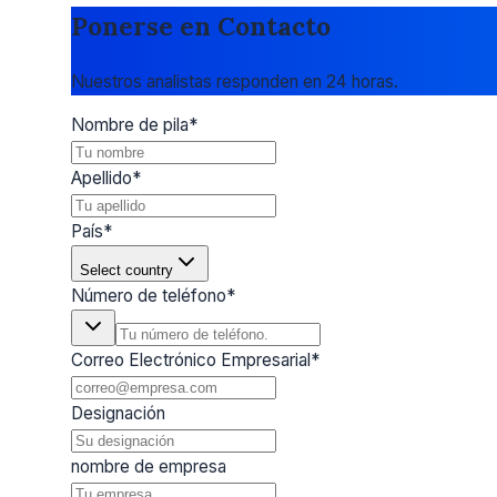
Ponerse en Contacto
Nuestros analistas responden en 24 horas.
Nombre de pila
*
Apellido
*
País
*
Select country
Número de teléfono
*
Correo Electrónico Empresarial
*
Designación
nombre de empresa