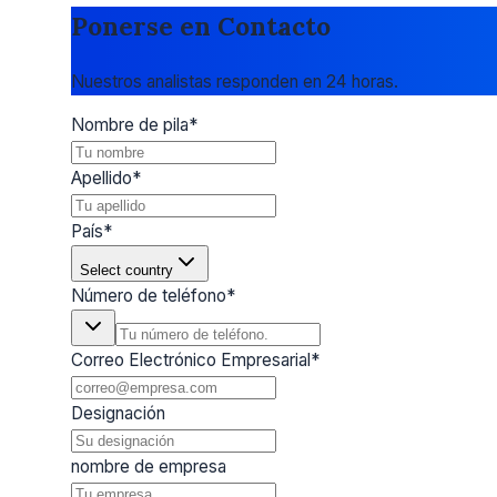
Ponerse en Contacto
Nuestros analistas responden en 24 horas.
Nombre de pila
*
Apellido
*
País
*
Select country
Número de teléfono
*
Correo Electrónico Empresarial
*
Designación
nombre de empresa