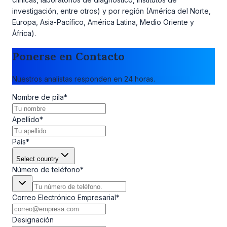
investigación, entre otros) y por región (América del Norte,
Europa, Asia-Pacífico, América Latina, Medio Oriente y
África).
Ponerse en Contacto
Nuestros analistas responden en 24 horas.
Nombre de pila
*
Apellido
*
País
*
Select country
Número de teléfono
*
Correo Electrónico Empresarial
*
Designación