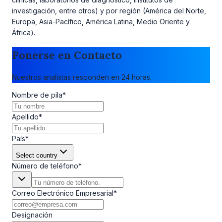
investigación, entre otros) y por región (América del Norte,
Europa, Asia-Pacífico, América Latina, Medio Oriente y
África).
Ponerse en Contacto
Nuestros analistas responden en 24 horas.
Nombre de pila
*
Apellido
*
País
*
Select country
Número de teléfono
*
Correo Electrónico Empresarial
*
Designación