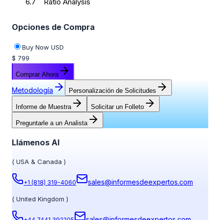
6.7 Ratio Analysis
Opciones de Compra
Buy Now USD
$ 799
Comprar Ahora
Metodología
Personalización de Solicitudes
Informe de Muestra
Solicitar un Folleto
Preguntarle a un Analista
Llámenos Al
(
USA & Canada
)
sales@informesdeexpertos.com
+1 (818) 319-4060
(
United Kingdom
)
sales@informesdeexpertos.com
+44 7441 392205