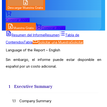
Descargar Muestra Gratis
Comprar Ahora
Comprar Ahora
Muestra Gratis
Tabla de Contenidos
Resumen del Informe
Resumen
Tabla de
Contenidos
Tabla
Solicitar una Muestra
Solicitar
Language of the Report – English
Sin embargo, el informe puede estar disponible en
español por un costo adicional.
1 Executive Summary
1.1 Company Summary