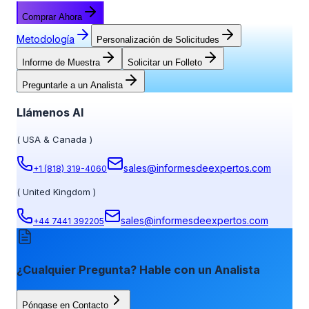
Comprar Ahora
Metodología
Personalización de Solicitudes
Informe de Muestra
Solicitar un Folleto
Preguntarle a un Analista
Llámenos Al
(
USA & Canada
)
sales@informesdeexpertos.com
+1 (818) 319-4060
(
United Kingdom
)
sales@informesdeexpertos.com
+44 7441 392205
¿Cualquier Pregunta? Hable con un Analista
Póngase en Contacto