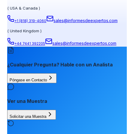
(
USA & Canada
)
sales@informesdeexpertos.com
+1 (818) 319-4060
(
United Kingdom
)
sales@informesdeexpertos.com
+44 7441 392205
¿Cualquier Pregunta? Hable con un Analista
Póngase en Contacto
Ver una Muestra
Solicitar una Muestra