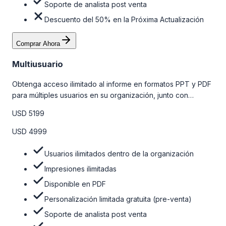
Soporte de analista post venta
Descuento del 50% en la Próxima Actualización
Comprar Ahora
Multiusuario
Obtenga acceso ilimitado al informe en formatos PPT y PDF
para múltiples usuarios en su organización, junto con
personalizaciones limitadas gratuitas en la etapa de pre-
USD 5199
venta, el soporte post-venta de nuestros analistas y una
opción de actualización gratuita del informe dentro de 180
USD 4999
días de la compra. Para obtener más información, consulte
la tabla de precios a continuación.
Usuarios ilimitados dentro de la organización
Impresiones ilimitadas
Disponible en PDF
Personalización limitada gratuita (pre-venta)
Soporte de analista post venta