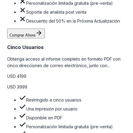
Personalización limitada gratuita (pre-venta)
Soporte de analista post venta
Descuento del 50% en la Próxima Actualización
Comprar Ahora
Cinco Usuarios
Obtenga acceso al informe completo en formato PDF con
cinco direcciones de correo electrónico, junto con
personalizaciones limitadas gratuitas en la etapa de pre-
USD 4199
venta y el soporte post-venta de nuestros analistas. Para
obtener más información, consulte la tabla de precios a
USD 3999
continuación.
Restringido a cinco usuarios
Una impresión por usuario
Disponible en PDF
Personalización limitada gratuita (pre-venta)