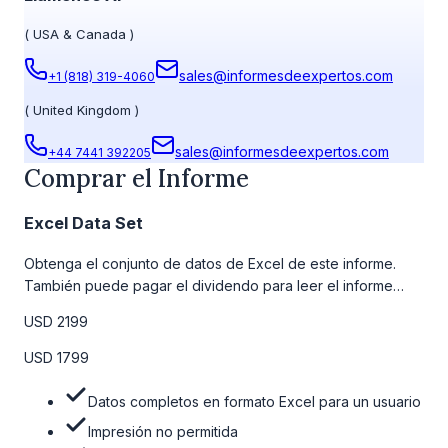
(
USA & Canada
)
sales@informesdeexpertos.com
+1 (818) 319-4060
(
United Kingdom
)
sales@informesdeexpertos.com
+44 7441 392205
Comprar el Informe
Excel Data Set
Obtenga el conjunto de datos de Excel de este informe.
También puede pagar el dividendo para leer el informe
detallado completo. Para obtener más información, consulte
USD 2199
la tabla de precios a continuación.
USD 1799
Datos completos en formato Excel para un usuario
Impresión no permitida