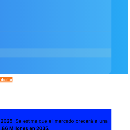
olicitar
 2025
. Se estima que el mercado crecerá a una
,86 Millones en 2035
.