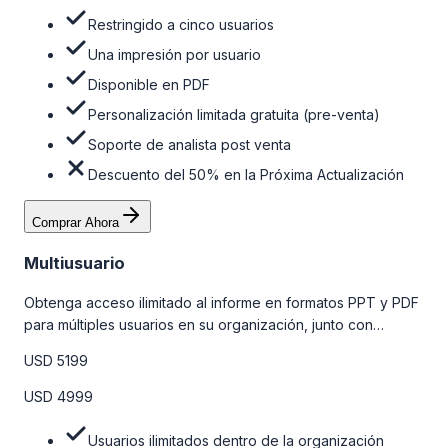
Restringido a cinco usuarios
Una impresión por usuario
Disponible en PDF
Personalización limitada gratuita (pre-venta)
Soporte de analista post venta
Descuento del 50% en la Próxima Actualización
Comprar Ahora
Multiusuario
Obtenga acceso ilimitado al informe en formatos PPT y PDF
para múltiples usuarios en su organización, junto con
personalizaciones limitadas gratuitas en la etapa de pre-
USD 5199
venta, el soporte post-venta de nuestros analistas y una
opción de actualización gratuita del informe dentro de 180
USD 4999
días de la compra. Para obtener más información, consulte
la tabla de precios a continuación.
Usuarios ilimitados dentro de la organización