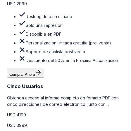
USD 2999
Restringido a un usuario
Solo una impresión
Disponible en PDF
Personalización limitada gratuita (pre-venta)
Soporte de analista post venta
Descuento del 50% en la Próxima Actualización
Comprar Ahora
Cinco Usuarios
Obtenga acceso al informe completo en formato PDF con
cinco direcciones de correo electrónico, junto con
personalizaciones limitadas gratuitas en la etapa de pre-
USD 4199
venta y el soporte post-venta de nuestros analistas. Para
obtener más información, consulte la tabla de precios a
USD 3999
continuación.