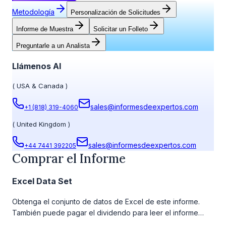
Metodología
Personalización de Solicitudes
Informe de Muestra
Solicitar un Folleto
Preguntarle a un Analista
Llámenos Al
(
USA & Canada
)
sales@informesdeexpertos.com
+1 (818) 319-4060
(
United Kingdom
)
sales@informesdeexpertos.com
+44 7441 392205
Comprar el Informe
Excel Data Set
Obtenga el conjunto de datos de Excel de este informe.
También puede pagar el dividendo para leer el informe
detallado completo. Para obtener más información, consulte