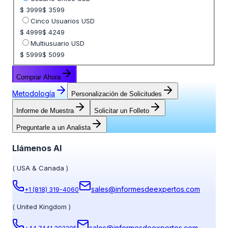
$ 3999
$ 3599
Cinco Usuarios USD
$ 4999
$ 4249
Multiusuario USD
$ 5999
$ 5099
Comprar Ahora
Metodología
Personalización de Solicitudes
Informe de Muestra
Solicitar un Folleto
Preguntarle a un Analista
Llámenos Al
(
USA & Canada
)
sales@informesdeexpertos.com
+1 (818) 319-4060
(
United Kingdom
)
sales@informesdeexpertos.com