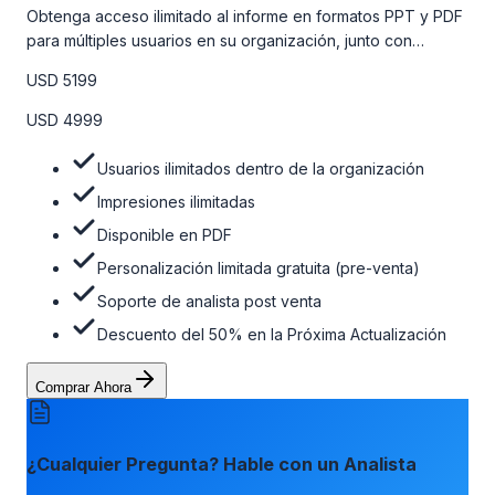
Obtenga acceso ilimitado al informe en formatos PPT y PDF
para múltiples usuarios en su organización, junto con
personalizaciones limitadas gratuitas en la etapa de pre-
USD 5199
venta, el soporte post-venta de nuestros analistas y una
opción de actualización gratuita del informe dentro de 180
USD 4999
días de la compra. Para obtener más información, consulte
la tabla de precios a continuación.
Usuarios ilimitados dentro de la organización
Impresiones ilimitadas
Disponible en PDF
Personalización limitada gratuita (pre-venta)
Soporte de analista post venta
Descuento del 50% en la Próxima Actualización
Comprar Ahora
¿Cualquier Pregunta? Hable con un Analista