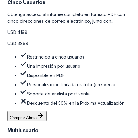
Cinco Usuarios
Obtenga acceso al informe completo en formato PDF con
cinco direcciones de correo electrónico, junto con
personalizaciones limitadas gratuitas en la etapa de pre-
USD 4199
venta y el soporte post-venta de nuestros analistas. Para
obtener más información, consulte la tabla de precios a
USD 3999
continuación.
Restringido a cinco usuarios
Una impresión por usuario
Disponible en PDF
Personalización limitada gratuita (pre-venta)
Soporte de analista post venta
Descuento del 50% en la Próxima Actualización
Comprar Ahora
Multiusuario