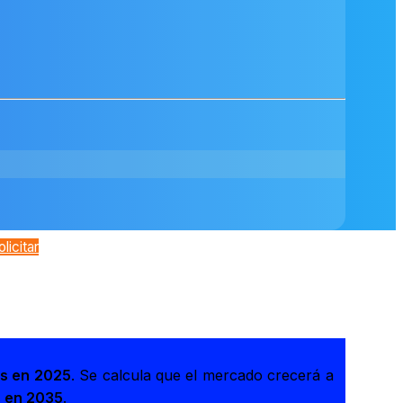
olicitar
es en 2025
. Se calcula que el mercado crecerá a
s en 2035
.