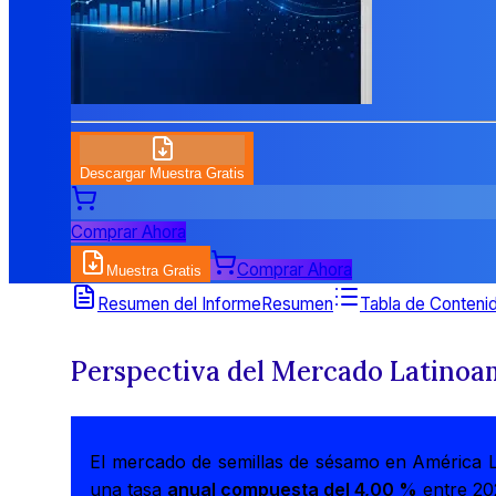
Descargar Muestra Gratis
Comprar Ahora
Comprar Ahora
Muestra Gratis
Resumen del Informe
Resumen
Tabla de Conteni
Perspectiva del Mercado Latinoa
El mercado de semillas de sésamo en América 
una tasa
anual compuesta del 4,00 %
entre 20