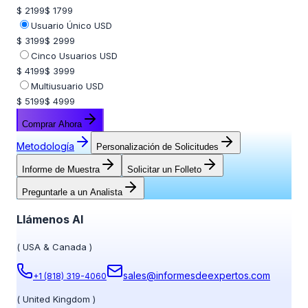
$ 2199
$ 1799
Usuario Único USD
$ 3199
$ 2999
Cinco Usuarios USD
$ 4199
$ 3999
Multiusuario USD
$ 5199
$ 4999
Comprar Ahora
Metodología
Personalización de Solicitudes
Informe de Muestra
Solicitar un Folleto
Preguntarle a un Analista
Llámenos Al
(
USA & Canada
)
sales@informesdeexpertos.com
+1 (818) 319-4060
(
United Kingdom
)