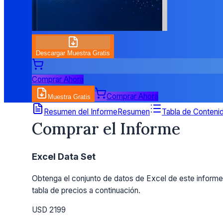
Descargar Muestra Gratis
Comprar Ahora
Comprar Ahora
Muestra Gratis
Detalles de Precios
Resumen del Informe
Resumen
Tabla de Conteni
Comprar el Informe
Excel Data Set
Obtenga el conjunto de datos de Excel de este informe.
tabla de precios a continuación.
USD 2199