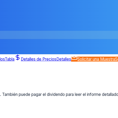
dos
Tabla
Detalles de Precios
Detalles
Solicitar una Muestra
S
 También puede pagar el dividendo para leer el informe detallad