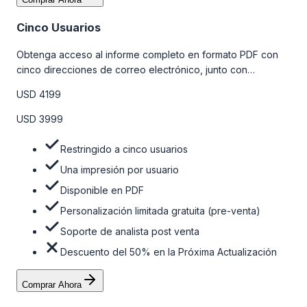
Cinco Usuarios
Obtenga acceso al informe completo en formato PDF con
cinco direcciones de correo electrónico, junto con
personalizaciones limitadas gratuitas en la etapa de pre-
USD 4199
venta y el soporte post-venta de nuestros analistas. Para
obtener más información, consulte la tabla de precios a
USD 3999
continuación.
Restringido a cinco usuarios
Una impresión por usuario
Disponible en PDF
Personalización limitada gratuita (pre-venta)
Soporte de analista post venta
Descuento del 50% en la Próxima Actualización
Comprar Ahora