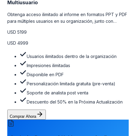
Multiusuario
Obtenga acceso ilimitado al informe en formatos PPT y PDF
para múltiples usuarios en su organización, junto con
personalizaciones limitadas gratuitas en la etapa de pre-
USD 5199
venta, el soporte post-venta de nuestros analistas y una
opción de actualización gratuita del informe dentro de 180
USD 4999
días de la compra. Para obtener más información, consulte
la tabla de precios a continuación.
Usuarios ilimitados dentro de la organización
Impresiones ilimitadas
Disponible en PDF
Personalización limitada gratuita (pre-venta)
Soporte de analista post venta
Descuento del 50% en la Próxima Actualización
Comprar Ahora