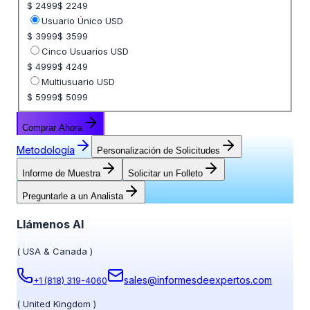
$ 2499
$ 2249
Usuario Único USD
$ 3999
$ 3599
Cinco Usuarios USD
$ 4999
$ 4249
Multiusuario USD
$ 5999
$ 5099
Comprar Ahora
Metodología
Personalización de Solicitudes
Informe de Muestra
Solicitar un Folleto
Preguntarle a un Analista
Llámenos Al
(
USA & Canada
)
sales@informesdeexpertos.com
+1 (818) 319-4060
(
United Kingdom
)