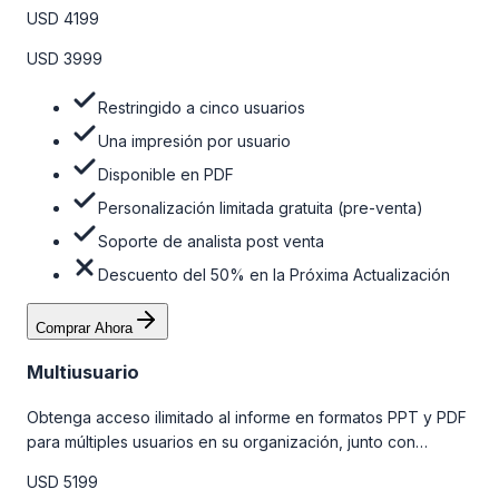
personalizaciones limitadas gratuitas en la etapa de pre-
USD 4199
venta y el soporte post-venta de nuestros analistas. Para
obtener más información, consulte la tabla de precios a
USD 3999
continuación.
Restringido a cinco usuarios
Una impresión por usuario
Disponible en PDF
Personalización limitada gratuita (pre-venta)
Soporte de analista post venta
Descuento del 50% en la Próxima Actualización
Comprar Ahora
Multiusuario
Obtenga acceso ilimitado al informe en formatos PPT y PDF
para múltiples usuarios en su organización, junto con
personalizaciones limitadas gratuitas en la etapa de pre-
USD 5199
venta, el soporte post-venta de nuestros analistas y una