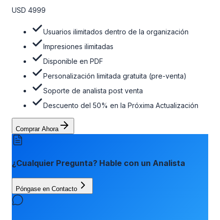
opción de actualización gratuita del informe dentro de 180
USD 4999
días de la compra. Para obtener más información, consulte
la tabla de precios a continuación.
Usuarios ilimitados dentro de la organización
Impresiones ilimitadas
Disponible en PDF
Personalización limitada gratuita (pre-venta)
Soporte de analista post venta
Descuento del 50% en la Próxima Actualización
Comprar Ahora
¿Cualquier Pregunta? Hable con un Analista
Póngase en Contacto