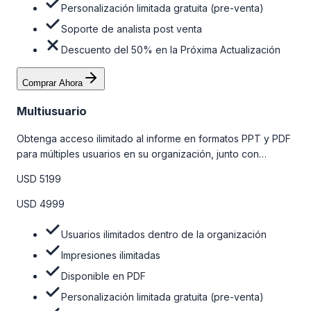
Personalización limitada gratuita (pre-venta)
Soporte de analista post venta
Descuento del 50% en la Próxima Actualización
Comprar Ahora
Multiusuario
Obtenga acceso ilimitado al informe en formatos PPT y PDF
para múltiples usuarios en su organización, junto con
personalizaciones limitadas gratuitas en la etapa de pre-
USD 5199
venta, el soporte post-venta de nuestros analistas y una
opción de actualización gratuita del informe dentro de 180
USD 4999
días de la compra. Para obtener más información, consulte
la tabla de precios a continuación.
Usuarios ilimitados dentro de la organización
Impresiones ilimitadas
Disponible en PDF
Personalización limitada gratuita (pre-venta)