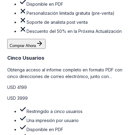
Disponible en PDF
Personalización limitada gratuita (pre-venta)
Soporte de analista post venta
Descuento del 50% en la Próxima Actualización
Comprar Ahora
Cinco Usuarios
Obtenga acceso al informe completo en formato PDF con
cinco direcciones de correo electrónico, junto con
personalizaciones limitadas gratuitas en la etapa de pre-
USD 4199
venta y el soporte post-venta de nuestros analistas. Para
obtener más información, consulte la tabla de precios a
USD 3999
continuación.
Restringido a cinco usuarios
Una impresión por usuario
Disponible en PDF