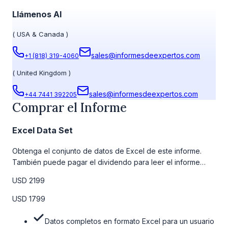
Llámenos Al
(
USA & Canada
)
sales@informesdeexpertos.com
+1 (818) 319-4060
(
United Kingdom
)
sales@informesdeexpertos.com
+44 7441 392205
Comprar el Informe
Excel Data Set
Obtenga el conjunto de datos de Excel de este informe.
También puede pagar el dividendo para leer el informe
detallado completo. Para obtener más información, consulte
USD 2199
la tabla de precios a continuación.
USD 1799
Datos completos en formato Excel para un usuario