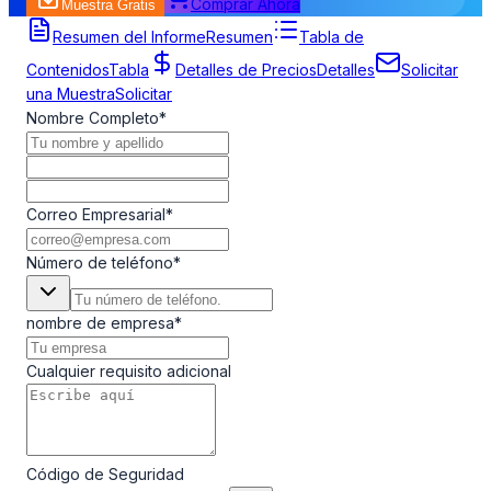
Comprar Ahora
Muestra Gratis
Formulario de Solicitud de Muestra
Resumen del Informe
Resumen
Tabla de
Contenidos
Tabla
Detalles de Precios
Detalles
Solicitar
una Muestra
Solicitar
Nombre Completo
*
Correo Empresarial
*
Número de teléfono
*
nombre de empresa
*
Cualquier requisito adicional
Código de Seguridad