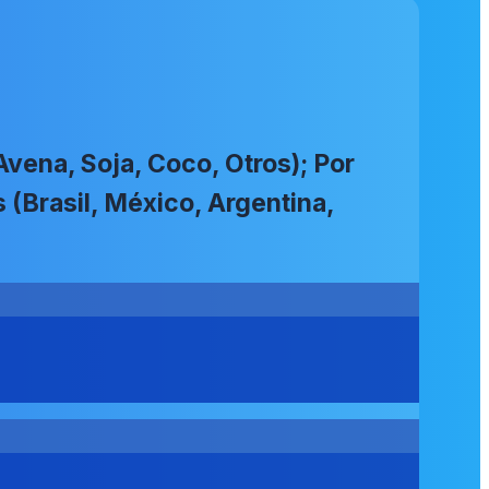
vena, Soja, Coco, Otros); Por
 (Brasil, México, Argentina,