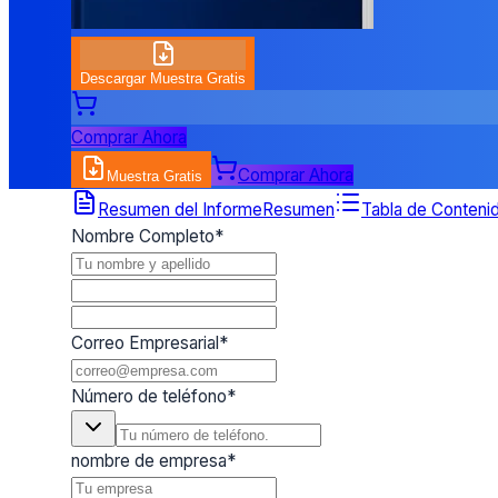
Descargar Muestra Gratis
Comprar Ahora
Comprar Ahora
Muestra Gratis
Formulario de Solicitud de Muestra
Resumen del Informe
Resumen
Tabla de Conteni
Nombre Completo
*
Correo Empresarial
*
Número de teléfono
*
nombre de empresa
*