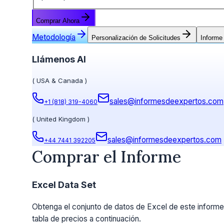
Comprar Ahora
Metodología
Personalización de Solicitudes
Informe
Llámenos Al
(
USA & Canada
)
sales@informesdeexpertos.com
+1 (818) 319-4060
(
United Kingdom
)
sales@informesdeexpertos.com
+44 7441 392205
Comprar el Informe
Excel Data Set
Obtenga el conjunto de datos de Excel de este informe.
tabla de precios a continuación.