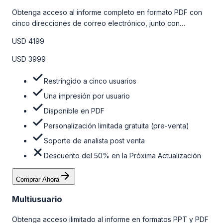
Obtenga acceso al informe completo en formato PDF con
cinco direcciones de correo electrónico, junto con
personalizaciones limitadas gratuitas en la etapa de pre-
USD 4199
venta y el soporte post-venta de nuestros analistas. Para
obtener más información, consulte la tabla de precios a
USD 3999
continuación.
Restringido a cinco usuarios
Una impresión por usuario
Disponible en PDF
Personalización limitada gratuita (pre-venta)
Soporte de analista post venta
Descuento del 50% en la Próxima Actualización
Comprar Ahora
Multiusuario
Obtenga acceso ilimitado al informe en formatos PPT y PDF