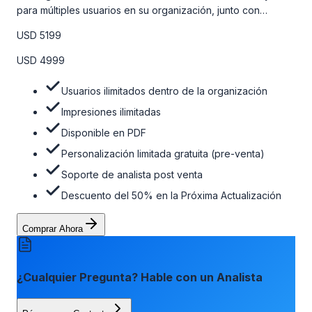
para múltiples usuarios en su organización, junto con
personalizaciones limitadas gratuitas en la etapa de pre-
USD 5199
venta, el soporte post-venta de nuestros analistas y una
opción de actualización gratuita del informe dentro de 180
USD 4999
días de la compra. Para obtener más información, consulte
la tabla de precios a continuación.
Usuarios ilimitados dentro de la organización
Impresiones ilimitadas
Disponible en PDF
Personalización limitada gratuita (pre-venta)
Soporte de analista post venta
Descuento del 50% en la Próxima Actualización
Comprar Ahora
¿Cualquier Pregunta? Hable con un Analista