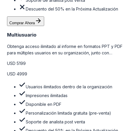
Soporte de analista post venta
Descuento del 50% en la Próxima Actualización
Comprar Ahora
Multiusuario
Obtenga acceso ilimitado al informe en formatos PPT y PDF
para múltiples usuarios en su organización, junto con
personalizaciones limitadas gratuitas en la etapa de pre-
USD 5199
venta, el soporte post-venta de nuestros analistas y una
opción de actualización gratuita del informe dentro de 180
USD 4999
días de la compra. Para obtener más información, consulte
la tabla de precios a continuación.
Usuarios ilimitados dentro de la organización
Impresiones ilimitadas
Disponible en PDF
Personalización limitada gratuita (pre-venta)
Soporte de analista post venta
Descuento del 50% en la Próxima Actualización