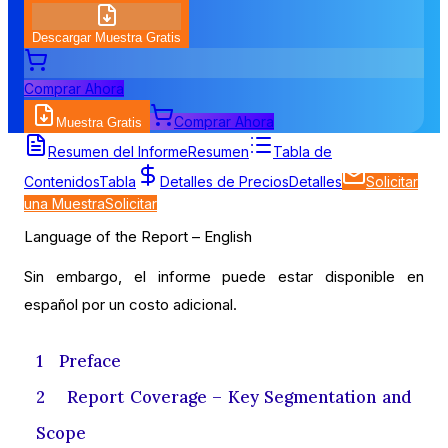
Descargar Muestra Gratis
Comprar Ahora
Comprar Ahora
Muestra Gratis
Tabla de Contenidos
Resumen del Informe
Resumen
Tabla de
Contenidos
Tabla
Detalles de Precios
Detalles
Solicitar
una Muestra
Solicitar
Language of the Report – English
Sin embargo, el informe puede estar disponible en
español por un costo adicional.
1 Preface
2 Report Coverage – Key Segmentation and
Scope