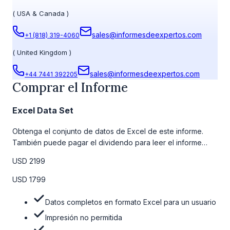
(
USA & Canada
)
sales@informesdeexpertos.com
+1 (818) 319-4060
(
United Kingdom
)
sales@informesdeexpertos.com
+44 7441 392205
Comprar el Informe
Excel Data Set
Obtenga el conjunto de datos de Excel de este informe.
También puede pagar el dividendo para leer el informe
detallado completo. Para obtener más información, consulte
USD 2199
la tabla de precios a continuación.
USD 1799
Datos completos en formato Excel para un usuario
Impresión no permitida