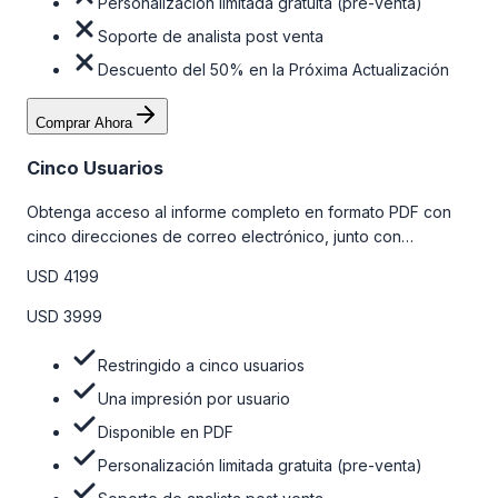
Personalización limitada gratuita (pre-venta)
Soporte de analista post venta
Descuento del 50% en la Próxima Actualización
Comprar Ahora
Cinco Usuarios
Obtenga acceso al informe completo en formato PDF con
cinco direcciones de correo electrónico, junto con
personalizaciones limitadas gratuitas en la etapa de pre-
USD 4199
venta y el soporte post-venta de nuestros analistas. Para
obtener más información, consulte la tabla de precios a
USD 3999
continuación.
Restringido a cinco usuarios
Una impresión por usuario
Disponible en PDF
Personalización limitada gratuita (pre-venta)