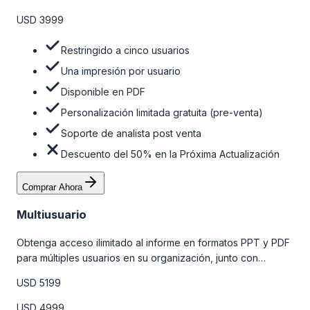
venta y el soporte post-venta de nuestros analistas. Para
obtener más información, consulte la tabla de precios a
USD 3999
continuación.
Restringido a cinco usuarios
Una impresión por usuario
Disponible en PDF
Personalización limitada gratuita (pre-venta)
Soporte de analista post venta
Descuento del 50% en la Próxima Actualización
Comprar Ahora
Multiusuario
Obtenga acceso ilimitado al informe en formatos PPT y PDF
para múltiples usuarios en su organización, junto con
personalizaciones limitadas gratuitas en la etapa de pre-
USD 5199
venta, el soporte post-venta de nuestros analistas y una
opción de actualización gratuita del informe dentro de 180
USD 4999