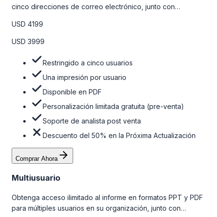
cinco direcciones de correo electrónico, junto con
personalizaciones limitadas gratuitas en la etapa de pre-
USD 4199
venta y el soporte post-venta de nuestros analistas. Para
obtener más información, consulte la tabla de precios a
USD 3999
continuación.
Restringido a cinco usuarios
Una impresión por usuario
Disponible en PDF
Personalización limitada gratuita (pre-venta)
Soporte de analista post venta
Descuento del 50% en la Próxima Actualización
Comprar Ahora
Multiusuario
Obtenga acceso ilimitado al informe en formatos PPT y PDF
para múltiples usuarios en su organización, junto con