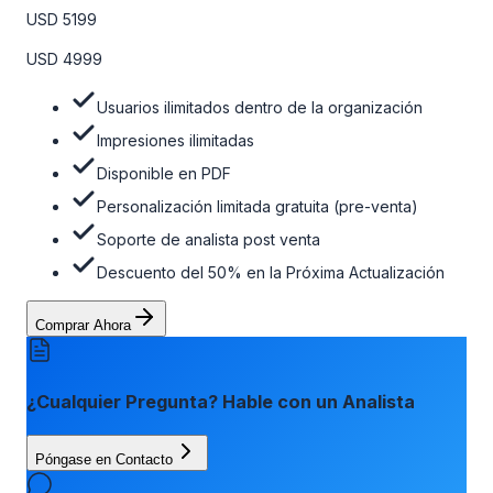
personalizaciones limitadas gratuitas en la etapa de pre-
USD 5199
venta, el soporte post-venta de nuestros analistas y una
opción de actualización gratuita del informe dentro de 180
USD 4999
días de la compra. Para obtener más información, consulte
la tabla de precios a continuación.
Usuarios ilimitados dentro de la organización
Impresiones ilimitadas
Disponible en PDF
Personalización limitada gratuita (pre-venta)
Soporte de analista post venta
Descuento del 50% en la Próxima Actualización
Comprar Ahora
¿Cualquier Pregunta? Hable con un Analista
Póngase en Contacto