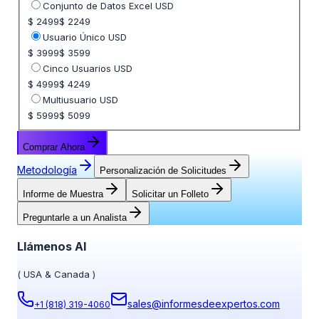
Seleccione opción de precio
Conjunto de Datos Excel USD
$ 2499
$ 2249
Usuario Único USD
$ 3999
$ 3599
Cinco Usuarios USD
$ 4999
$ 4249
Multiusuario USD
$ 5999
$ 5099
Comprar Ahora
Metodología
Personalización de Solicitudes
Informe de Muestra
Solicitar un Folleto
Preguntarle a un Analista
Llámenos Al
(
USA & Canada
)
sales@informesdeexpertos.com
+1 (818) 319-4060