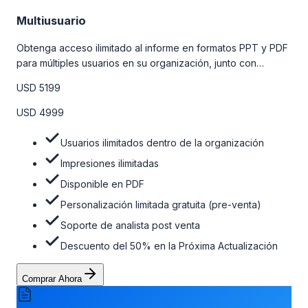
Multiusuario
Obtenga acceso ilimitado al informe en formatos PPT y PDF
para múltiples usuarios en su organización, junto con
personalizaciones limitadas gratuitas en la etapa de pre-
USD 5199
venta, el soporte post-venta de nuestros analistas y una
opción de actualización gratuita del informe dentro de 180
USD 4999
días de la compra. Para obtener más información, consulte
la tabla de precios a continuación.
Usuarios ilimitados dentro de la organización
Impresiones ilimitadas
Disponible en PDF
Personalización limitada gratuita (pre-venta)
Soporte de analista post venta
Descuento del 50% en la Próxima Actualización
Comprar Ahora