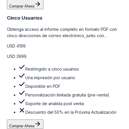
Comprar Ahora
Cinco Usuarios
Obtenga acceso al informe completo en formato PDF con
cinco direcciones de correo electrónico, junto con
personalizaciones limitadas gratuitas en la etapa de pre-
USD 4199
venta y el soporte post-venta de nuestros analistas. Para
obtener más información, consulte la tabla de precios a
USD 3999
continuación.
Restringido a cinco usuarios
Una impresión por usuario
Disponible en PDF
Personalización limitada gratuita (pre-venta)
Soporte de analista post venta
Descuento del 50% en la Próxima Actualización
Comprar Ahora