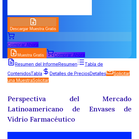
Descargar Muestra Gratis
Comprar Ahora
Comprar Ahora
Muestra Gratis
Resumen del Informe
Resumen
Tabla de
Contenidos
Tabla
Detalles de Precios
Detalles
Solicitar
una Muestra
Solicitar
Perspectiva del Mercado
Latinoamericano de Envases de
Vidrio Farmacéutico