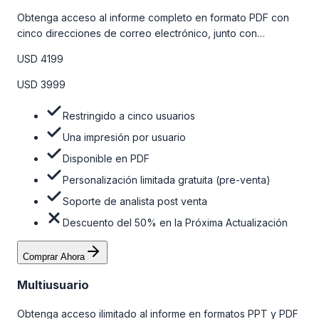
Obtenga acceso al informe completo en formato PDF con
cinco direcciones de correo electrónico, junto con
personalizaciones limitadas gratuitas en la etapa de pre-
USD 4199
venta y el soporte post-venta de nuestros analistas. Para
obtener más información, consulte la tabla de precios a
USD 3999
continuación.
Restringido a cinco usuarios
Una impresión por usuario
Disponible en PDF
Personalización limitada gratuita (pre-venta)
Soporte de analista post venta
Descuento del 50% en la Próxima Actualización
Comprar Ahora
Multiusuario
Obtenga acceso ilimitado al informe en formatos PPT y PDF