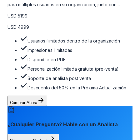
para múltiples usuarios en su organización, junto con
personalizaciones limitadas gratuitas en la etapa de pre-
USD 5199
venta, el soporte post-venta de nuestros analistas y una
opción de actualización gratuita del informe dentro de 180
USD 4999
días de la compra. Para obtener más información, consulte
la tabla de precios a continuación.
Usuarios ilimitados dentro de la organización
Impresiones ilimitadas
Disponible en PDF
Personalización limitada gratuita (pre-venta)
Soporte de analista post venta
Descuento del 50% en la Próxima Actualización
Comprar Ahora
¿Cualquier Pregunta? Hable con un Analista