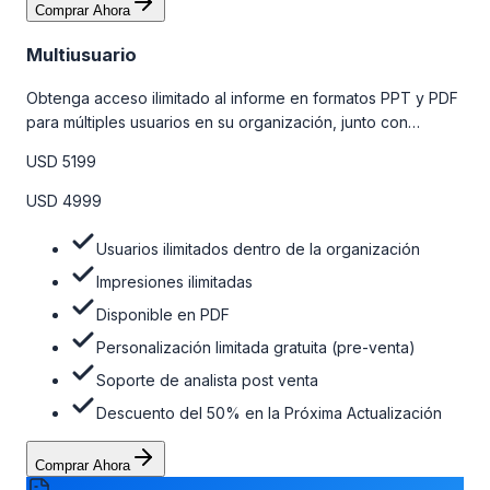
Comprar Ahora
Multiusuario
Obtenga acceso ilimitado al informe en formatos PPT y PDF
para múltiples usuarios en su organización, junto con
personalizaciones limitadas gratuitas en la etapa de pre-
USD 5199
venta, el soporte post-venta de nuestros analistas y una
opción de actualización gratuita del informe dentro de 180
USD 4999
días de la compra. Para obtener más información, consulte
la tabla de precios a continuación.
Usuarios ilimitados dentro de la organización
Impresiones ilimitadas
Disponible en PDF
Personalización limitada gratuita (pre-venta)
Soporte de analista post venta
Descuento del 50% en la Próxima Actualización
Comprar Ahora