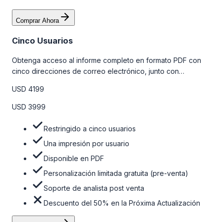
Comprar Ahora
Cinco Usuarios
Obtenga acceso al informe completo en formato PDF con
cinco direcciones de correo electrónico, junto con
personalizaciones limitadas gratuitas en la etapa de pre-
USD 4199
venta y el soporte post-venta de nuestros analistas. Para
obtener más información, consulte la tabla de precios a
USD 3999
continuación.
Restringido a cinco usuarios
Una impresión por usuario
Disponible en PDF
Personalización limitada gratuita (pre-venta)
Soporte de analista post venta
Descuento del 50% en la Próxima Actualización