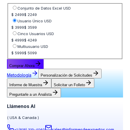
Seleccione opción de precio
Conjunto de Datos Excel USD
$ 2499
$ 2249
Usuario Único USD
$ 3999
$ 3599
Cinco Usuarios USD
$ 4999
$ 4249
Multiusuario USD
$ 5999
$ 5099
Comprar Ahora
Metodología
Personalización de Solicitudes
Informe de Muestra
Solicitar un Folleto
Preguntarle a un Analista
Llámenos Al
(
USA & Canada
)
sales@informesdeexpertos.com
+1 (818) 319-4060