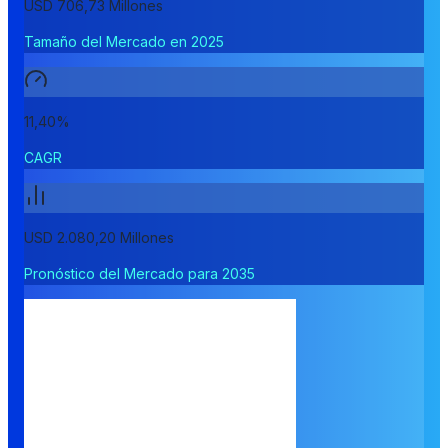
USD 706,73 Millones
Tamaño del Mercado en 2025
11,40%
CAGR
USD 2.080,20 Millones
Pronóstico del Mercado para 2035