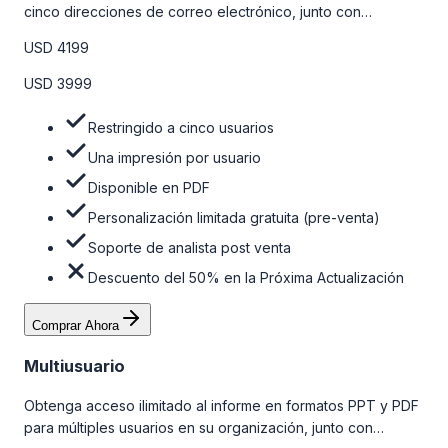
cinco direcciones de correo electrónico, junto con
personalizaciones limitadas gratuitas en la etapa de pre-
USD 4199
venta y el soporte post-venta de nuestros analistas. Para
obtener más información, consulte la tabla de precios a
USD 3999
continuación.
Restringido a cinco usuarios
Una impresión por usuario
Disponible en PDF
Personalización limitada gratuita (pre-venta)
Soporte de analista post venta
Descuento del 50% en la Próxima Actualización
Comprar Ahora
Multiusuario
Obtenga acceso ilimitado al informe en formatos PPT y PDF
para múltiples usuarios en su organización, junto con