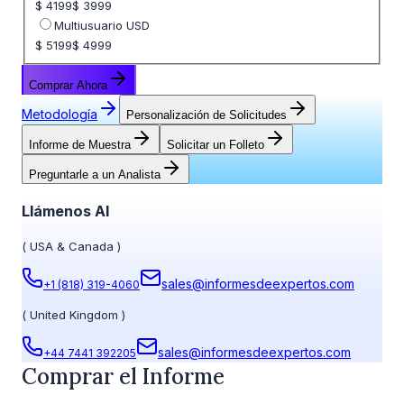
$ 4199
$ 3999
Multiusuario USD
$ 5199
$ 4999
Comprar Ahora
Metodología
Personalización de Solicitudes
Informe de Muestra
Solicitar un Folleto
Preguntarle a un Analista
Llámenos Al
(
USA & Canada
)
sales@informesdeexpertos.com
+1 (818) 319-4060
(
United Kingdom
)
sales@informesdeexpertos.com
+44 7441 392205
Comprar el Informe