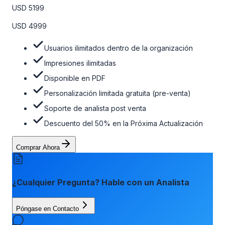
personalizaciones limitadas gratuitas en la etapa de pre-
USD 5199
venta, el soporte post-venta de nuestros analistas y una
opción de actualización gratuita del informe dentro de 180
USD 4999
días de la compra. Para obtener más información, consulte
la tabla de precios a continuación.
Usuarios ilimitados dentro de la organización
Impresiones ilimitadas
Disponible en PDF
Personalización limitada gratuita (pre-venta)
Soporte de analista post venta
Descuento del 50% en la Próxima Actualización
Comprar Ahora
¿Cualquier Pregunta? Hable con un Analista
Póngase en Contacto