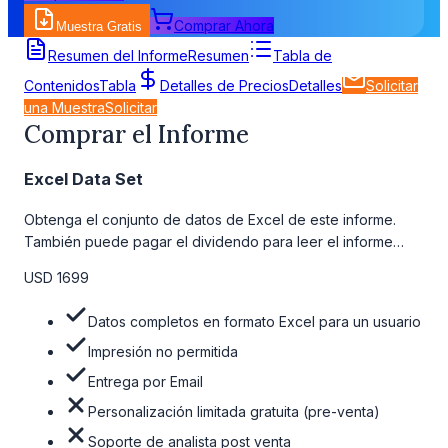
Comprar Ahora
Muestra Gratis
Detalles de Precios
Resumen del Informe
Resumen
Tabla de
Contenidos
Tabla
Detalles de Precios
Detalles
Solicitar
una Muestra
Solicitar
Comprar el Informe
Excel Data Set
Obtenga el conjunto de datos de Excel de este informe.
También puede pagar el dividendo para leer el informe
detallado completo. Para obtener más información, consulte
USD 1699
la tabla de precios a continuación.
Datos completos en formato Excel para un usuario
Impresión no permitida
Entrega por Email
Personalización limitada gratuita (pre-venta)
Soporte de analista post venta