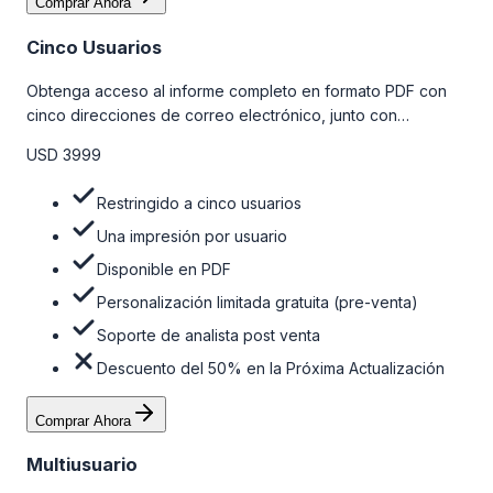
Comprar Ahora
Cinco Usuarios
Obtenga acceso al informe completo en formato PDF con
cinco direcciones de correo electrónico, junto con
personalizaciones limitadas gratuitas en la etapa de pre-
USD 3999
venta y el soporte post-venta de nuestros analistas. Para
obtener más información, consulte la tabla de precios a
Restringido a cinco usuarios
continuación.
Una impresión por usuario
Disponible en PDF
Personalización limitada gratuita (pre-venta)
Soporte de analista post venta
Descuento del 50% en la Próxima Actualización
Comprar Ahora
Multiusuario