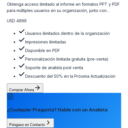
Obtenga acceso ilimitado al informe en formatos PPT y PDF
para múltiples usuarios en su organización, junto con
personalizaciones limitadas gratuitas en la etapa de pre-
USD 4999
venta, el soporte post-venta de nuestros analistas y una
opción de actualización gratuita del informe dentro de 180
Usuarios ilimitados dentro de la organización
días de la compra. Para obtener más información, consulte
la tabla de precios a continuación.
Impresiones ilimitadas
Disponible en PDF
Personalización limitada gratuita (pre-venta)
Soporte de analista post venta
Descuento del 50% en la Próxima Actualización
Comprar Ahora
¿Cualquier Pregunta? Hable con un Analista
Póngase en Contacto