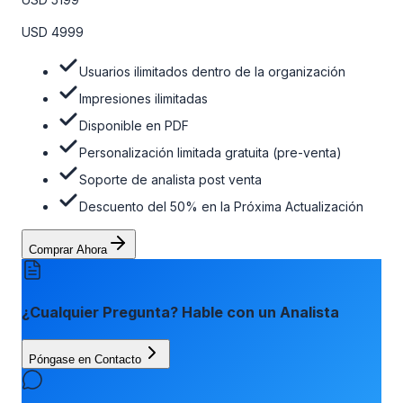
venta, el soporte post-venta de nuestros analistas y una
opción de actualización gratuita del informe dentro de 180
USD 4999
días de la compra. Para obtener más información, consulte
la tabla de precios a continuación.
Usuarios ilimitados dentro de la organización
Impresiones ilimitadas
Disponible en PDF
Personalización limitada gratuita (pre-venta)
Soporte de analista post venta
Descuento del 50% en la Próxima Actualización
Comprar Ahora
¿Cualquier Pregunta? Hable con un Analista
Póngase en Contacto