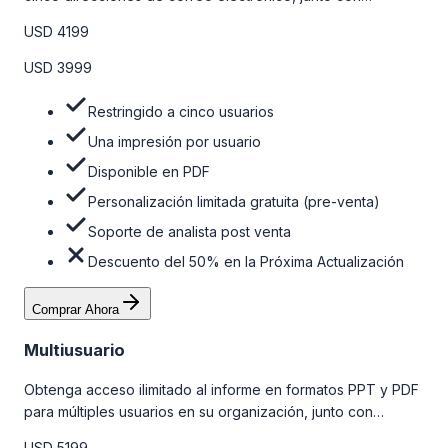
personalizaciones limitadas gratuitas en la etapa de pre-
USD 4199
venta y el soporte post-venta de nuestros analistas. Para
obtener más información, consulte la tabla de precios a
USD 3999
continuación.
Restringido a cinco usuarios
Una impresión por usuario
Disponible en PDF
Personalización limitada gratuita (pre-venta)
Soporte de analista post venta
Descuento del 50% en la Próxima Actualización
Comprar Ahora
Multiusuario
Obtenga acceso ilimitado al informe en formatos PPT y PDF
para múltiples usuarios en su organización, junto con
personalizaciones limitadas gratuitas en la etapa de pre-
USD 5199