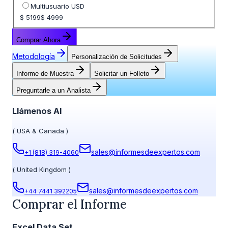
Multiusuario USD
$ 5199
$ 4999
Comprar Ahora
Metodología
Personalización de Solicitudes
Informe de Muestra
Solicitar un Folleto
Preguntarle a un Analista
Llámenos Al
(
USA & Canada
)
sales@informesdeexpertos.com
+1 (818) 319-4060
(
United Kingdom
)
sales@informesdeexpertos.com
+44 7441 392205
Comprar el Informe
Excel Data Set