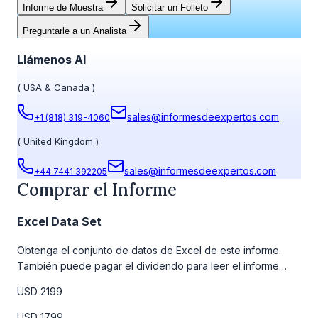
Informe de Muestra
Solicitar un Folleto
Preguntarle a un Analista
Llámenos Al
(
USA & Canada
)
sales@informesdeexpertos.com
+1 (818) 319-4060
(
United Kingdom
)
sales@informesdeexpertos.com
+44 7441 392205
Comprar el Informe
Excel Data Set
Obtenga el conjunto de datos de Excel de este informe.
También puede pagar el dividendo para leer el informe
detallado completo. Para obtener más información, consulte
USD 2199
la tabla de precios a continuación.
USD 1799