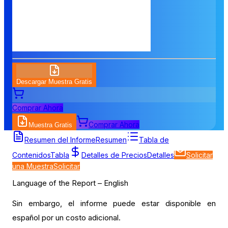
Descargar Muestra Gratis
Comprar Ahora
Comprar Ahora
Muestra Gratis
Tabla de Contenidos
Resumen del Informe
Resumen
Tabla de
Contenidos
Tabla
Detalles de Precios
Detalles
Solicitar
una Muestra
Solicitar
Language of the Report – English
Sin embargo, el informe puede estar disponible en
español por un costo adicional.