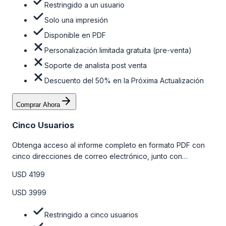
Restringido a un usuario
Solo una impresión
Disponible en PDF
Personalización limitada gratuita (pre-venta)
Soporte de analista post venta
Descuento del 50% en la Próxima Actualización
Comprar Ahora
Cinco Usuarios
Obtenga acceso al informe completo en formato PDF con
cinco direcciones de correo electrónico, junto con
personalizaciones limitadas gratuitas en la etapa de pre-
USD 4199
venta y el soporte post-venta de nuestros analistas. Para
obtener más información, consulte la tabla de precios a
USD 3999
continuación.
Restringido a cinco usuarios