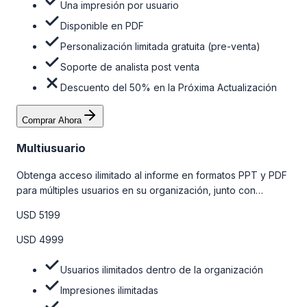
Una impresión por usuario
Disponible en PDF
Personalización limitada gratuita (pre-venta)
Soporte de analista post venta
Descuento del 50% en la Próxima Actualización
Comprar Ahora
Multiusuario
Obtenga acceso ilimitado al informe en formatos PPT y PDF
para múltiples usuarios en su organización, junto con
personalizaciones limitadas gratuitas en la etapa de pre-
USD 5199
venta, el soporte post-venta de nuestros analistas y una
opción de actualización gratuita del informe dentro de 180
USD 4999
días de la compra. Para obtener más información, consulte
la tabla de precios a continuación.
Usuarios ilimitados dentro de la organización
Impresiones ilimitadas