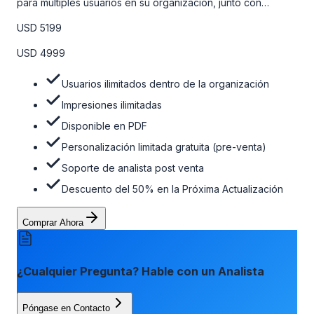
para múltiples usuarios en su organización, junto con
personalizaciones limitadas gratuitas en la etapa de pre-
USD 5199
venta, el soporte post-venta de nuestros analistas y una
opción de actualización gratuita del informe dentro de 180
USD 4999
días de la compra. Para obtener más información, consulte
la tabla de precios a continuación.
Usuarios ilimitados dentro de la organización
Impresiones ilimitadas
Disponible en PDF
Personalización limitada gratuita (pre-venta)
Soporte de analista post venta
Descuento del 50% en la Próxima Actualización
Comprar Ahora
¿Cualquier Pregunta? Hable con un Analista
Póngase en Contacto