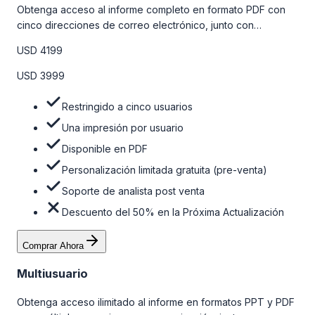
Obtenga acceso al informe completo en formato PDF con
cinco direcciones de correo electrónico, junto con
personalizaciones limitadas gratuitas en la etapa de pre-
USD 4199
venta y el soporte post-venta de nuestros analistas. Para
obtener más información, consulte la tabla de precios a
USD 3999
continuación.
Restringido a cinco usuarios
Una impresión por usuario
Disponible en PDF
Personalización limitada gratuita (pre-venta)
Soporte de analista post venta
Descuento del 50% en la Próxima Actualización
Comprar Ahora
Multiusuario
Obtenga acceso ilimitado al informe en formatos PPT y PDF