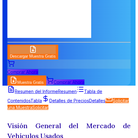
Descargar Muestra Gratis
Comprar Ahora
Comprar Ahora
Muestra Gratis
Resumen del Informe
Resumen
Tabla de
Contenidos
Tabla
Detalles de Precios
Detalles
Solicitar
una Muestra
Solicitar
Visión General del Mercado de
Vehículos Usados