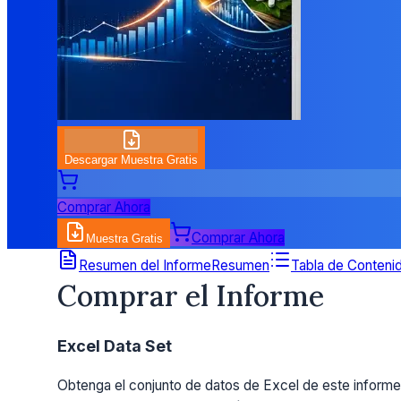
Descargar Muestra Gratis
Comprar Ahora
Comprar Ahora
Muestra Gratis
Detalles de Precios
Resumen del Informe
Resumen
Tabla de Conteni
Comprar el Informe
Excel Data Set
Obtenga el conjunto de datos de Excel de este informe.