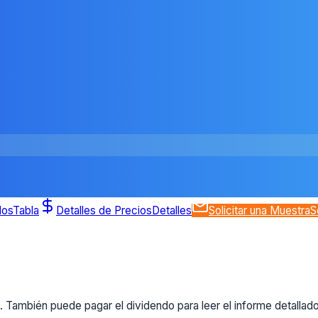
dos
Tabla
Detalles de Precios
Detalles
Solicitar una Muestra
S
 También puede pagar el dividendo para leer el informe detallad