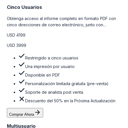
Cinco Usuarios
Obtenga acceso al informe completo en formato PDF con
cinco direcciones de correo electrónico, junto con
personalizaciones limitadas gratuitas en la etapa de pre-
USD 4199
venta y el soporte post-venta de nuestros analistas. Para
obtener más información, consulte la tabla de precios a
USD 3999
continuación.
Restringido a cinco usuarios
Una impresión por usuario
Disponible en PDF
Personalización limitada gratuita (pre-venta)
Soporte de analista post venta
Descuento del 50% en la Próxima Actualización
Comprar Ahora
Multiusuario