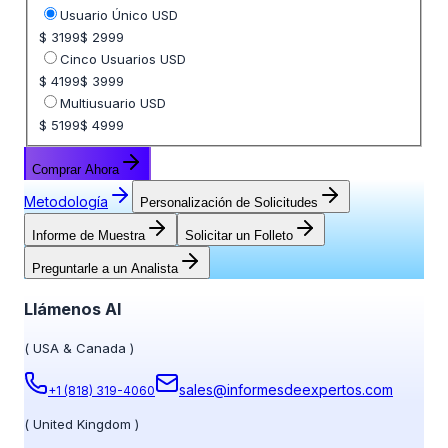
Usuario Único USD
$ 3199
$ 2999
Cinco Usuarios USD
$ 4199
$ 3999
Multiusuario USD
$ 5199
$ 4999
Comprar Ahora
Metodología
Personalización de Solicitudes
Informe de Muestra
Solicitar un Folleto
Preguntarle a un Analista
Llámenos Al
(
USA & Canada
)
sales@informesdeexpertos.com
+1 (818) 319-4060
(
United Kingdom
)