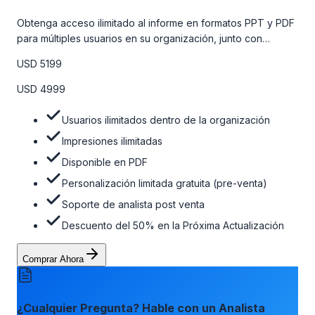
Obtenga acceso ilimitado al informe en formatos PPT y PDF
para múltiples usuarios en su organización, junto con
personalizaciones limitadas gratuitas en la etapa de pre-
USD 5199
venta, el soporte post-venta de nuestros analistas y una
opción de actualización gratuita del informe dentro de 180
USD 4999
días de la compra. Para obtener más información, consulte
la tabla de precios a continuación.
Usuarios ilimitados dentro de la organización
Impresiones ilimitadas
Disponible en PDF
Personalización limitada gratuita (pre-venta)
Soporte de analista post venta
Descuento del 50% en la Próxima Actualización
Comprar Ahora
¿Cualquier Pregunta? Hable con un Analista