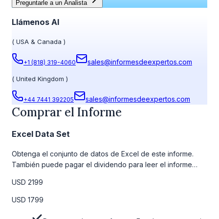
Preguntarle a un Analista
Llámenos Al
(
USA & Canada
)
sales@informesdeexpertos.com
+1 (818) 319-4060
(
United Kingdom
)
sales@informesdeexpertos.com
+44 7441 392205
Comprar el Informe
Excel Data Set
Obtenga el conjunto de datos de Excel de este informe.
También puede pagar el dividendo para leer el informe
detallado completo. Para obtener más información, consulte
USD 2199
la tabla de precios a continuación.
USD 1799