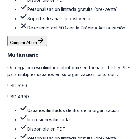
Personalización limitada gratuita (pre-venta)
Soporte de analista post venta
Descuento del 50% en la Próxima Actualización
Comprar Ahora
Multiusuario
Obtenga acceso ilimitado al informe en formatos PPT y PDF
para múltiples usuarios en su organización, junto con
personalizaciones limitadas gratuitas en la etapa de pre-
USD 5199
venta, el soporte post-venta de nuestros analistas y una
opción de actualización gratuita del informe dentro de 180
USD 4999
días de la compra. Para obtener más información, consulte
la tabla de precios a continuación.
Usuarios ilimitados dentro de la organización
Impresiones ilimitadas
Disponible en PDF
Personalización limitada gratuita (pre-venta)