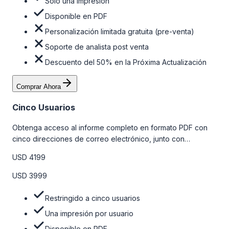
Solo una impresión
Disponible en PDF
Personalización limitada gratuita (pre-venta)
Soporte de analista post venta
Descuento del 50% en la Próxima Actualización
Comprar Ahora
Cinco Usuarios
Obtenga acceso al informe completo en formato PDF con
cinco direcciones de correo electrónico, junto con
personalizaciones limitadas gratuitas en la etapa de pre-
USD 4199
venta y el soporte post-venta de nuestros analistas. Para
obtener más información, consulte la tabla de precios a
USD 3999
continuación.
Restringido a cinco usuarios
Una impresión por usuario
Disponible en PDF