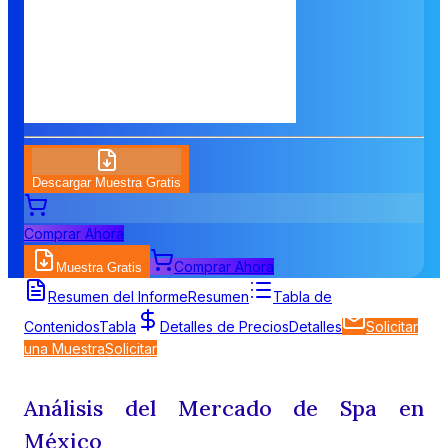
Descargar Muestra Gratis
Comprar Ahora
Comprar Ahora
Muestra Gratis
Resumen del Informe
Resumen
Tabla de
Contenidos
Tabla
Detalles de Precios
Detalles
Solicitar
una Muestra
Solicitar
Análisis del Mercado de Spa en
México