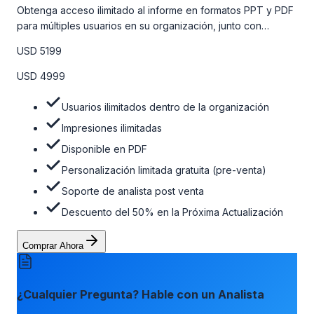
Obtenga acceso ilimitado al informe en formatos PPT y PDF
para múltiples usuarios en su organización, junto con
personalizaciones limitadas gratuitas en la etapa de pre-
USD 5199
venta, el soporte post-venta de nuestros analistas y una
opción de actualización gratuita del informe dentro de 180
USD 4999
días de la compra. Para obtener más información, consulte
la tabla de precios a continuación.
Usuarios ilimitados dentro de la organización
Impresiones ilimitadas
Disponible en PDF
Personalización limitada gratuita (pre-venta)
Soporte de analista post venta
Descuento del 50% en la Próxima Actualización
Comprar Ahora
¿Cualquier Pregunta? Hable con un Analista