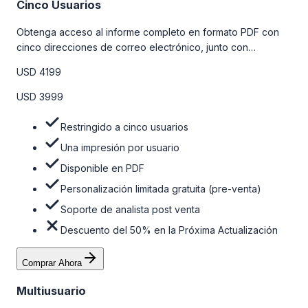
Cinco Usuarios
Obtenga acceso al informe completo en formato PDF con
cinco direcciones de correo electrónico, junto con
personalizaciones limitadas gratuitas en la etapa de pre-
USD 4199
venta y el soporte post-venta de nuestros analistas. Para
obtener más información, consulte la tabla de precios a
USD 3999
continuación.
Restringido a cinco usuarios
Una impresión por usuario
Disponible en PDF
Personalización limitada gratuita (pre-venta)
Soporte de analista post venta
Descuento del 50% en la Próxima Actualización
Comprar Ahora
Multiusuario