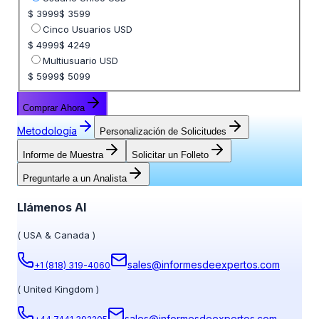
$ 3999
$ 3599
Cinco Usuarios USD
$ 4999
$ 4249
Multiusuario USD
$ 5999
$ 5099
Comprar Ahora
Metodología
Personalización de Solicitudes
Informe de Muestra
Solicitar un Folleto
Preguntarle a un Analista
Llámenos Al
(
USA & Canada
)
sales@informesdeexpertos.com
+1 (818) 319-4060
(
United Kingdom
)
sales@informesdeexpertos.com