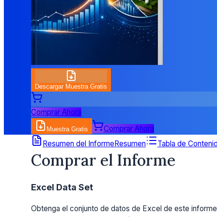
Descargar Muestra Gratis
Comprar Ahora
Comprar Ahora
Muestra Gratis
Detalles de Precios
Resumen del Informe
Resumen
Tabla de Conteni
Comprar el Informe
Excel Data Set
Obtenga el conjunto de datos de Excel de este informe.