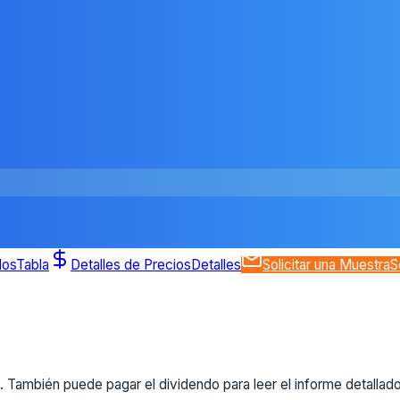
dos
Tabla
Detalles de Precios
Detalles
Solicitar una Muestra
S
 También puede pagar el dividendo para leer el informe detallad