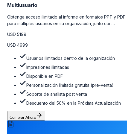
Multiusuario
Obtenga acceso ilimitado al informe en formatos PPT y PDF
para múltiples usuarios en su organización, junto con
personalizaciones limitadas gratuitas en la etapa de pre-
USD 5199
venta, el soporte post-venta de nuestros analistas y una
opción de actualización gratuita del informe dentro de 180
USD 4999
días de la compra. Para obtener más información, consulte
la tabla de precios a continuación.
Usuarios ilimitados dentro de la organización
Impresiones ilimitadas
Disponible en PDF
Personalización limitada gratuita (pre-venta)
Soporte de analista post venta
Descuento del 50% en la Próxima Actualización
Comprar Ahora