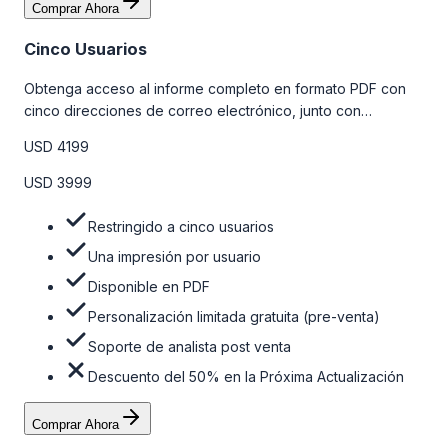
Comprar Ahora
Cinco Usuarios
Obtenga acceso al informe completo en formato PDF con
cinco direcciones de correo electrónico, junto con
personalizaciones limitadas gratuitas en la etapa de pre-
USD 4199
venta y el soporte post-venta de nuestros analistas. Para
obtener más información, consulte la tabla de precios a
USD 3999
continuación.
Restringido a cinco usuarios
Una impresión por usuario
Disponible en PDF
Personalización limitada gratuita (pre-venta)
Soporte de analista post venta
Descuento del 50% en la Próxima Actualización
Comprar Ahora