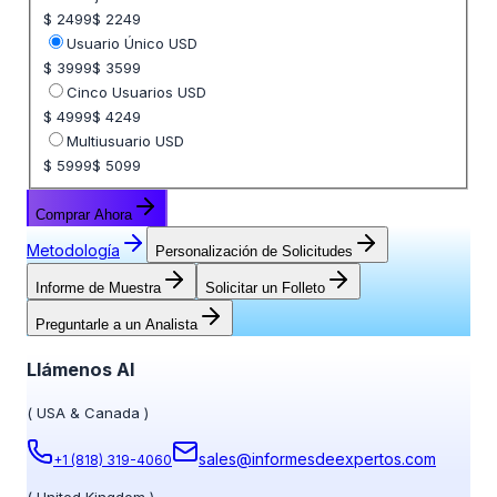
$ 2499
$ 2249
Usuario Único USD
$ 3999
$ 3599
Cinco Usuarios USD
$ 4999
$ 4249
Multiusuario USD
$ 5999
$ 5099
Comprar Ahora
Metodología
Personalización de Solicitudes
Informe de Muestra
Solicitar un Folleto
Preguntarle a un Analista
Llámenos Al
(
USA & Canada
)
sales@informesdeexpertos.com
+1 (818) 319-4060
(
United Kingdom
)