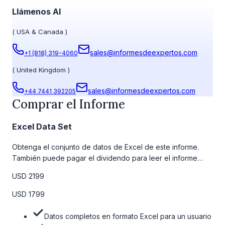
Llámenos Al
(
USA & Canada
)
sales@informesdeexpertos.com
+1 (818) 319-4060
(
United Kingdom
)
sales@informesdeexpertos.com
+44 7441 392205
Comprar el Informe
Excel Data Set
Obtenga el conjunto de datos de Excel de este informe.
También puede pagar el dividendo para leer el informe
detallado completo. Para obtener más información, consulte
USD 2199
la tabla de precios a continuación.
USD 1799
Datos completos en formato Excel para un usuario