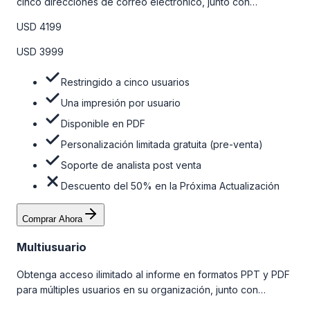
cinco direcciones de correo electrónico, junto con
personalizaciones limitadas gratuitas en la etapa de pre-
USD 4199
venta y el soporte post-venta de nuestros analistas. Para
obtener más información, consulte la tabla de precios a
USD 3999
continuación.
Restringido a cinco usuarios
Una impresión por usuario
Disponible en PDF
Personalización limitada gratuita (pre-venta)
Soporte de analista post venta
Descuento del 50% en la Próxima Actualización
Comprar Ahora
Multiusuario
Obtenga acceso ilimitado al informe en formatos PPT y PDF
para múltiples usuarios en su organización, junto con
personalizaciones limitadas gratuitas en la etapa de pre-