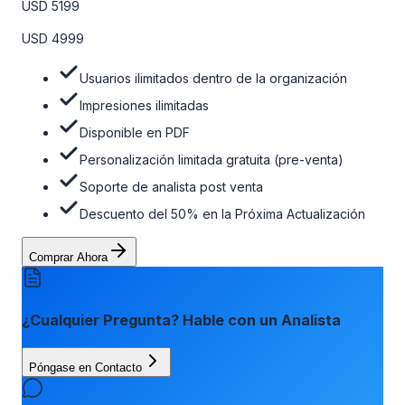
USD 5199
venta, el soporte post-venta de nuestros analistas y una
opción de actualización gratuita del informe dentro de 180
USD 4999
días de la compra. Para obtener más información, consulte
la tabla de precios a continuación.
Usuarios ilimitados dentro de la organización
Impresiones ilimitadas
Disponible en PDF
Personalización limitada gratuita (pre-venta)
Soporte de analista post venta
Descuento del 50% en la Próxima Actualización
Comprar Ahora
¿Cualquier Pregunta? Hable con un Analista
Póngase en Contacto