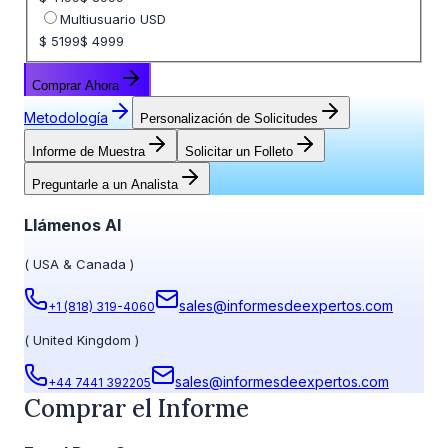
Multiusuario USD
$ 5199
$ 4999
Comprar Ahora
Metodología
Personalización de Solicitudes
Informe de Muestra
Solicitar un Folleto
Preguntarle a un Analista
Llámenos Al
(
USA & Canada
)
sales@informesdeexpertos.com
+1 (818) 319-4060
(
United Kingdom
)
sales@informesdeexpertos.com
+44 7441 392205
Comprar el Informe