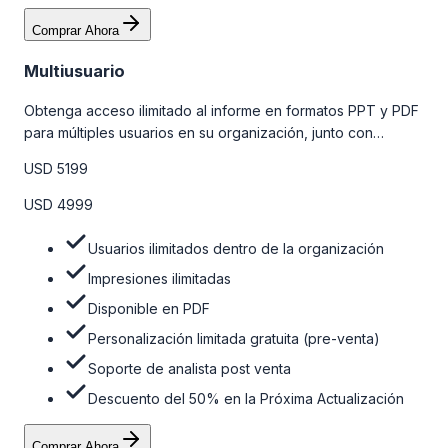
Comprar Ahora
Multiusuario
Obtenga acceso ilimitado al informe en formatos PPT y PDF
para múltiples usuarios en su organización, junto con
personalizaciones limitadas gratuitas en la etapa de pre-
USD 5199
venta, el soporte post-venta de nuestros analistas y una
opción de actualización gratuita del informe dentro de 180
USD 4999
días de la compra. Para obtener más información, consulte
la tabla de precios a continuación.
Usuarios ilimitados dentro de la organización
Impresiones ilimitadas
Disponible en PDF
Personalización limitada gratuita (pre-venta)
Soporte de analista post venta
Descuento del 50% en la Próxima Actualización
Comprar Ahora