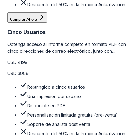
Descuento del 50% en la Próxima Actualización
Comprar Ahora
Cinco Usuarios
Obtenga acceso al informe completo en formato PDF con
cinco direcciones de correo electrónico, junto con
personalizaciones limitadas gratuitas en la etapa de pre-
USD 4199
venta y el soporte post-venta de nuestros analistas. Para
obtener más información, consulte la tabla de precios a
USD 3999
continuación.
Restringido a cinco usuarios
Una impresión por usuario
Disponible en PDF
Personalización limitada gratuita (pre-venta)
Soporte de analista post venta
Descuento del 50% en la Próxima Actualización