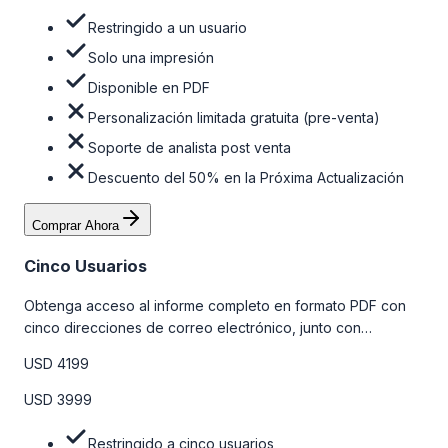
Restringido a un usuario
Solo una impresión
Disponible en PDF
Personalización limitada gratuita (pre-venta)
Soporte de analista post venta
Descuento del 50% en la Próxima Actualización
Comprar Ahora
Cinco Usuarios
Obtenga acceso al informe completo en formato PDF con
cinco direcciones de correo electrónico, junto con
personalizaciones limitadas gratuitas en la etapa de pre-
USD 4199
venta y el soporte post-venta de nuestros analistas. Para
obtener más información, consulte la tabla de precios a
USD 3999
continuación.
Restringido a cinco usuarios