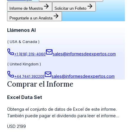
Informe de Muestra
Solicitar un Folleto
Preguntarle a un Analista
Llámenos Al
(
USA & Canada
)
sales@informesdeexpertos.com
+1 (818) 319-4060
(
United Kingdom
)
sales@informesdeexpertos.com
+44 7441 392205
Comprar el Informe
Excel Data Set
Obtenga el conjunto de datos de Excel de este informe.
También puede pagar el dividendo para leer el informe
detallado completo. Para obtener más información, consulte
USD 2199
la tabla de precios a continuación.