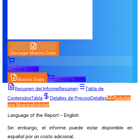
Descargar Muestra Gratis
Comprar Ahora
Comprar Ahora
Muestra Gratis
Tabla de Contenidos
Resumen del Informe
Resumen
Tabla de
Contenidos
Tabla
Detalles de Precios
Detalles
Solicitar
una Muestra
Solicitar
Language of the Report – English
Sin embargo, el informe puede estar disponible en
español por un costo adicional.