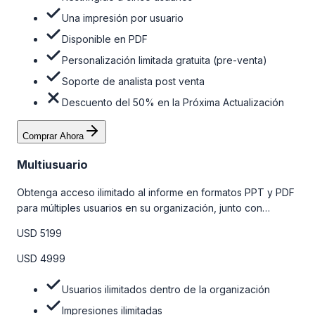
Una impresión por usuario
Disponible en PDF
Personalización limitada gratuita (pre-venta)
Soporte de analista post venta
Descuento del 50% en la Próxima Actualización
Comprar Ahora
Multiusuario
Obtenga acceso ilimitado al informe en formatos PPT y PDF
para múltiples usuarios en su organización, junto con
personalizaciones limitadas gratuitas en la etapa de pre-
USD 5199
venta, el soporte post-venta de nuestros analistas y una
opción de actualización gratuita del informe dentro de 180
USD 4999
días de la compra. Para obtener más información, consulte
la tabla de precios a continuación.
Usuarios ilimitados dentro de la organización
Impresiones ilimitadas