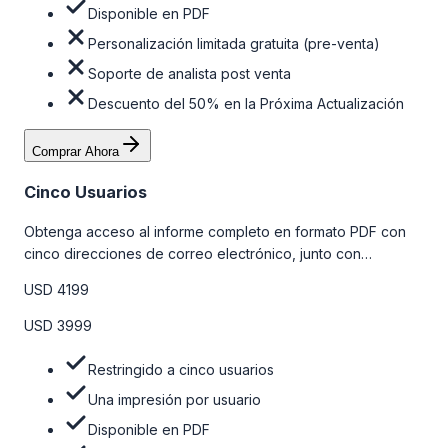
Disponible en PDF
Personalización limitada gratuita (pre-venta)
Soporte de analista post venta
Descuento del 50% en la Próxima Actualización
Comprar Ahora
Cinco Usuarios
Obtenga acceso al informe completo en formato PDF con
cinco direcciones de correo electrónico, junto con
personalizaciones limitadas gratuitas en la etapa de pre-
USD 4199
venta y el soporte post-venta de nuestros analistas. Para
obtener más información, consulte la tabla de precios a
USD 3999
continuación.
Restringido a cinco usuarios
Una impresión por usuario
Disponible en PDF