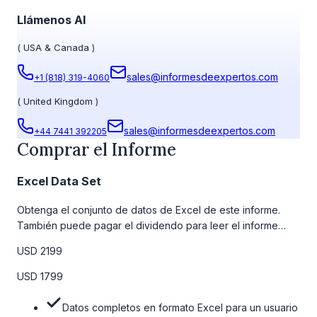
Llámenos Al
(
USA & Canada
)
sales@informesdeexpertos.com
+1 (818) 319-4060
(
United Kingdom
)
sales@informesdeexpertos.com
+44 7441 392205
Comprar el Informe
Excel Data Set
Obtenga el conjunto de datos de Excel de este informe.
También puede pagar el dividendo para leer el informe
detallado completo. Para obtener más información, consulte
USD 2199
la tabla de precios a continuación.
USD 1799
Datos completos en formato Excel para un usuario