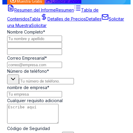
Comprar Ahora
Muestra Gratis
Formulario de Solicitud de Muestra
Resumen del Informe
Resumen
Tabla de
Contenidos
Tabla
Detalles de Precios
Detalles
Solicitar
una Muestra
Solicitar
Nombre Completo
*
Correo Empresarial
*
Número de teléfono
*
nombre de empresa
*
Cualquier requisito adicional
Código de Seguridad