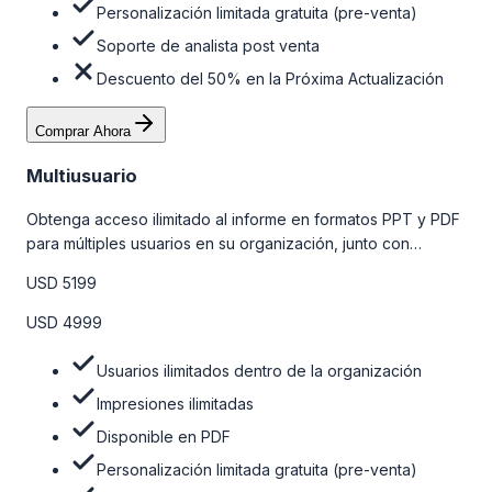
Personalización limitada gratuita (pre-venta)
Soporte de analista post venta
Descuento del 50% en la Próxima Actualización
Comprar Ahora
Multiusuario
Obtenga acceso ilimitado al informe en formatos PPT y PDF
para múltiples usuarios en su organización, junto con
personalizaciones limitadas gratuitas en la etapa de pre-
USD 5199
venta, el soporte post-venta de nuestros analistas y una
opción de actualización gratuita del informe dentro de 180
USD 4999
días de la compra. Para obtener más información, consulte
la tabla de precios a continuación.
Usuarios ilimitados dentro de la organización
Impresiones ilimitadas
Disponible en PDF
Personalización limitada gratuita (pre-venta)